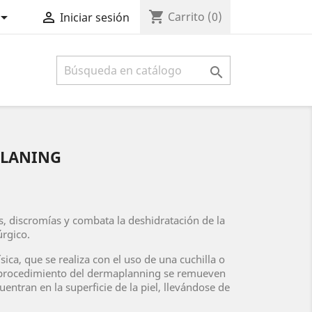
shopping_cart


Carrito
(0)
Iniciar sesión

PLANING
 discromías y combata la deshidratación de la
úrgico.
ísica, que se realiza con el uso de una cuchilla o
l procedimiento del dermaplanning se remueven
entran en la superficie de la piel, llevándose de