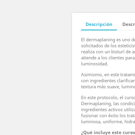
Descripción
Descr
El dermaplaning es uno d
solicitados de los estetici
realiza con un bisturí de 
atiende a los clientes par
luminosidad.
Asimismo, en este tratam
con ingredientes clarifican
textura más suave, lumino
En este protocolo, el curs
Dermaplaning, las condicio
ingredientes activos utili
fusionar con éxito los tra
luminosa, uniforme, hidr
¿Qué incluye este curs